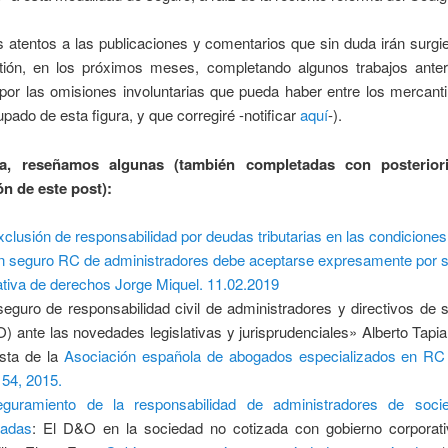
 atentos a las publicaciones y comentarios que sin duda irán surgi
tión, en los próximos meses, completando algunos trabajos anter
por las omisiones involuntarias que pueda haber entre los mercant
pado de esta figura, y que corregiré -notificar
aquí
-).
a, reseñamos algunas (también completadas con posterior
ón de este post):
xclusión de responsabilidad por deudas tributarias en las condicione
n seguro RC de administradores debe aceptarse expresamente por 
tativa de derechos Jorge Miquel. 11.02.2019
seguro de responsabilidad civil de administradores y directivos de
) ante las novedades legislativas y jurisprudenciales» Alberto Tapi
sta de la
Asociación española de abogados especializados en RC
54, 2015.
eguramiento de la responsabilidad de administradores de soci
zadas
:
El D&O en la sociedad no cotizada con gobierno corporat