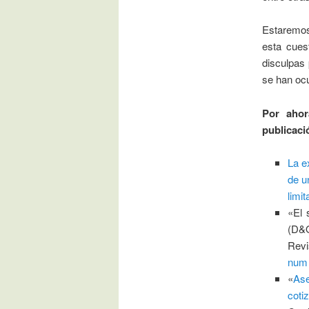
Estaremos
esta cues
disculpas 
se han ocu
Por ahor
publicaci
La e
de u
limi
«El 
(D&O
Revi
num 
«
As
coti