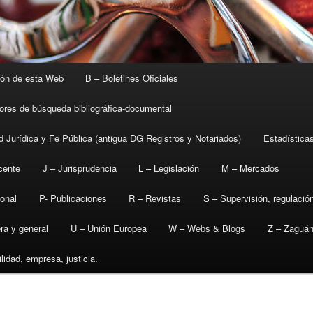
ión de esta Web
B – Boletines Oficiales
tores de búsqueda bibliográfica-documental
d Jurídica y Fe Pública (antigua DG Registros y Notariados)
Estadística
cente
J – Jurisprudencia
L – Legislación
M – Mercados
ional
P- Publicaciones
R – Revistas
S – Supervisión, regulació
era y general
U – Unión Europea
W – Webs & Blogs
Z – Zaguán
lidad, empresa, justicia.