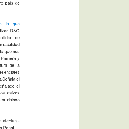
ro país de
a la que
pólizas D&O
bilidad de
nsabilidad
la que nos
s Primera y
tura de la
 esenciales
),Señala el
eñalado el
hos lesivos
ter doloso
e afectan -
go Penal.