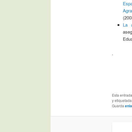
Esp
Agr
(200
La 
ase
Edua
.
Esta entrad
y etiquetad
Guarda
enl