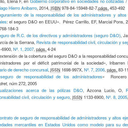
illo, Elena F, en
Gobierno corporativo en sociedades no cotizadas
iago Hierro Anibarro
, 2014,
ISBN
978-84-15948-82-7,
págs.
453-492
guramiento de la responsabilidad de los administradores y altos 
ales
:
el seguro D&O en EEUU».
Pérez Carrillo, EF, Marcial Pons, 
768-184-3
eguro de R.C. de los directivos y administradores (seguro D&O)
,
Ja
rcía de la Serrana,
Revista de responsabilidad civil, circulación y se
3-6900,
Nº. 1, 2007
,
págs.
4-24
extensión de la cobertura del seguro D&O a la responsabilidad concu
nistradores por el déficit patrimonial de la sociedad», Iribarren
ario de derecho concursal
,
ISSN
1698-997X,
Nº. 7, 2006
,
págs.
83-1
seguro de responsabilidad de los administradores
» Roncero 
ndret,
núm 272, 2005
ualizaciones acerca de las pólizas D&O
,
Azcona Lucio, O,
R
onsabilidad civil, circulación y seguro
,
ISSN
1133-6900,
Nº. 8, 2005
ontrato de seguro de responsabilidad de administradores y altos ej
edades mercantiles en Estados Unidos como modelo para su des