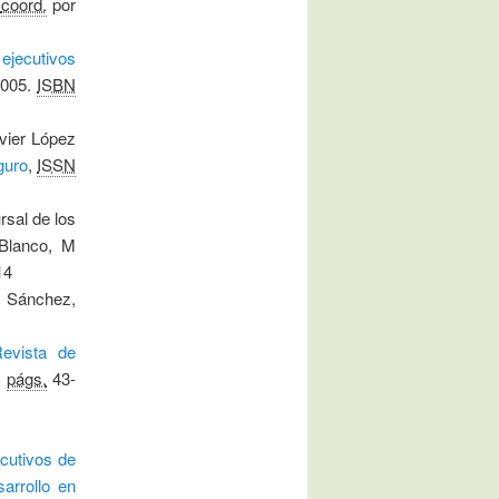
/
coord.
por
ejecutivos
2005.
ISBN
vier López
guro
,
ISSN
rsal de los
 Blanco, M
14
Sánchez,
evista de
,
págs.
43-
ecutivos de
arrollo en