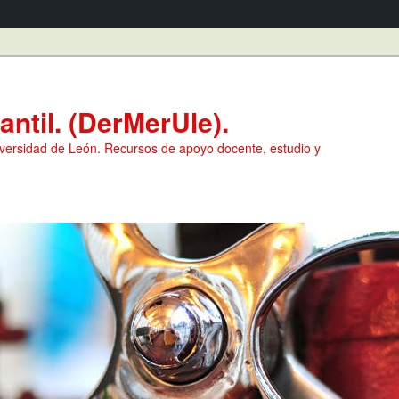
ntil. (DerMerUle).
versidad de León. Recursos de apoyo docente, estudio y