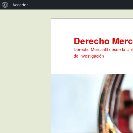
Acerca
Acceder
de
Ir
WordPress
al
contenido
Derecho Merca
principal
Derecho Mercantil desde la Uni
de investigación