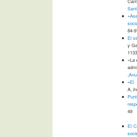
Carr
Sant
«
Ase
soci
84-9
El s
y Ga
113
«La 
admi
,
Anu
«
El 
A,
I
Punt
resp
49
El C
soci