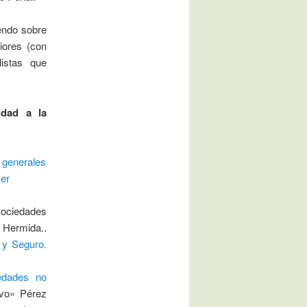
endo sobre
iores (con
ilistas que
idad a la
s generales
ser
 sociedades
a Hermida..
 y Seguro.
edades no
ivo»
Pérez