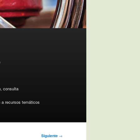
s
n, consulta
 a recursos temáticos
Siguiente
→