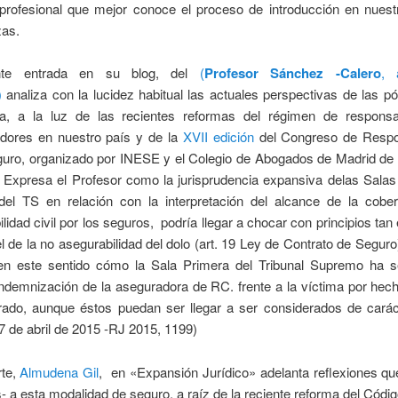
 profesional que mejor conoce el proceso de introducción en nuest
zas.
nte entrada en su blog, del
(
Profesor Sánchez -Calero
, 
)
analiza con la lucidez habitual las actuales perspectivas de las 
, a la luz de las recientes reformas del régimen de responsa
adores en nuestro país y de la
XVII edición
del Congreso de Respo
eguro, organizado por INESE y el Colegio de Abogados de Madrid de 
. Expresa el Profesor como la jurisprudencia expansiva delas Sala
el TS en relación con la interpretación del alcance de la cober
lidad civil por los seguros, podría llegar a chocar con principios tan
 de la no asegurabilidad del dolo (art. 19 Ley de Contrato de Seguro
 en este sentido cómo la Sala Primera del Tribunal Supremo ha s
ndemnización de la aseguradora de RC. frente a la víctima por hec
rado, aunque éstos puedan ser llegar a ser considerados de carác
 de abril de 2015 -RJ 2015, 1199)
rte,
Almudena Gil
, en «Expansión Jurídico» adelanta reflexiones qu
s- a esta modalidad de seguro, a raíz de la reciente reforma del Códi