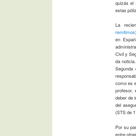
quizás el
estas póli
La recie
remitimos
en España
administr
Civil y S
da noticia
Segunda d
responsabi
como es el
profesor,
deber de i
del asegu
(STS de 17
Por su pa
entre otra