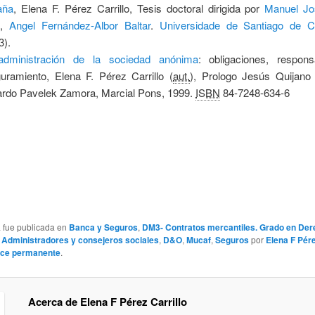
aña
,
Elena F. Pérez Carrillo, Tesis doctoral dirigida por
Manuel Jo
a
,
Angel Fernández-Albor Baltar
.
Universidade de Santiago de C
3).
administración de la sociedad anónima
:
obligaciones, respons
guramiento,
Elena F. Pérez Carrillo (
aut.
), Prologo Jesús Quijano
rdo Pavelek Zamora, Marcial Pons, 1999.
ISBN
84-7248-634-6
a fue publicada en
Banca y Seguros
,
DM3- Contratos mercantiles. Grado en De
a
Administradores y consejeros sociales
,
D&O
,
Mucaf
,
Seguros
por
Elena F Pére
ace permanente
.
Acerca de Elena F Pérez Carrillo