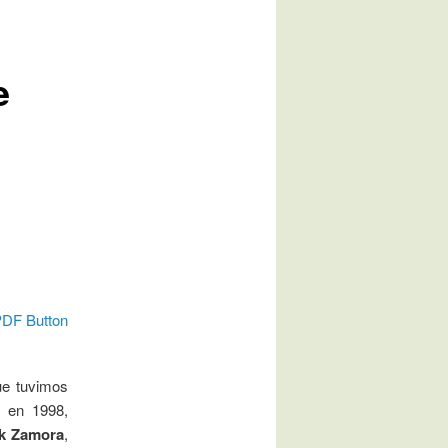
e
DF Button
ue tuvimos
a en 1998,
ek Zamora
,