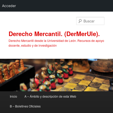
Acceder
Ir
al
Busc
contenido
principal
Derecho Mercantil. (DerMerUle).
Derecho Mercantil desde la Universidad de León. Recursos de apoyo
docente, estudio y de investigación
Menú
Inicio
A – Ámbito y descripción de esta Web
principal
B – Boletines Oficiales