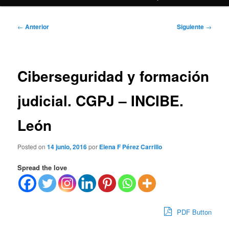
Navegación
←
Anterior
Siguiente
→
de
entradas
Ciberseguridad y formación
judicial. CGPJ – INCIBE.
León
Posted on
14 junio, 2016
por
Elena F Pérez Carrillo
Spread the love
PDF Button