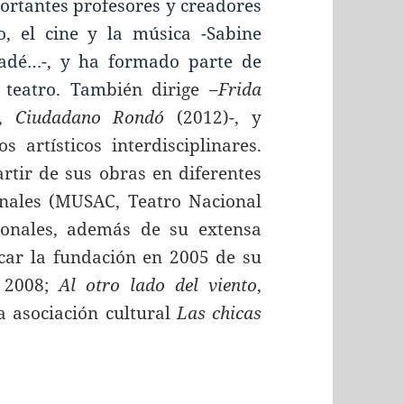
mportantes profesores y creadores
o, el cine y la música -Sabine
uadé…-, y ha formado parte de
 teatro. Tam
bién dirige –
Frida
,
Ciudadano Rondó
(2012)-, y
 artísticos interdisciplinares.
artir de sus obras en diferentes
ionales (MUSAC, Teatro Nacional
sonales, además de su extensa
acar la fundación en 2005 de su
 2008;
Al otro lado del viento
,
la asociación cultural
Las chicas