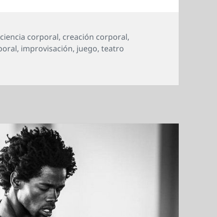
quetas
ciencia corporal
,
creación corporal
,
poral
,
improvisación
,
juego
,
teatro