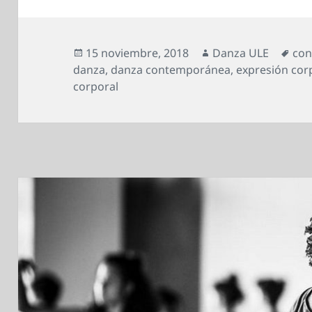
Publicado
Autor
Eti
15 noviembre, 2018
Danza ULE
con
el
danza
,
danza contemporánea
,
expresión cor
corporal