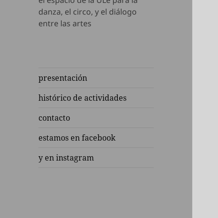
el espacio de la ULe para la
danza, el circo, y el diálogo
entre las artes
presentación
histórico de actividades
contacto
estamos en facebook
y en instagram