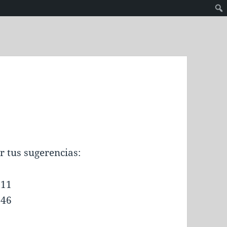
r tus sugerencias:
111
046