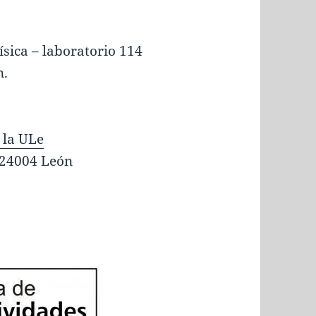
ísica – laboratorio 114
n.
 la ULe
n 24004 León