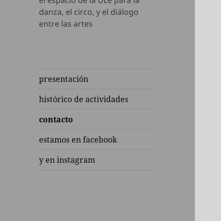
el espacio de la ULe para la
danza, el circo, y el diálogo
entre las artes
presentación
histórico de actividades
contacto
estamos en facebook
y en instagram