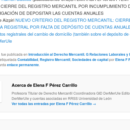
 CIERRE DEL REGISTRO MERCANTIL POR INCUMPLIMIENTO 
IGACIÓN DE DEPOSITAR LAS CUENTAS ANUALES
e Aizpiri
NUEVO CRITERIO DEL REGISTRO MERCANTIL: CIERR
A REGISTRAL POR FALTA DE DEPÓSITO DE CUENTAS ANUAL
tos registrales del cambio de domicilio (también sobre el depósito de
MerUle
a fue publicada en
Introducción al Derecho Mercantil. G Relaciones Laborales y
etiquetada
Contabilidad
,
Registro Mercantil
,
Sociedades de capital
por
Elena F 
arda
enlace permanente
.
Acerca de Elena F Pérez Carrillo
Profesora Titular de Derecho Mercantil Coordinadora GID DerMerUle Edito
DerMerUle y cuentas asociadas en RRSS Universidad de León
Ver todas las entradas por Elena F Pérez Carrillo
→