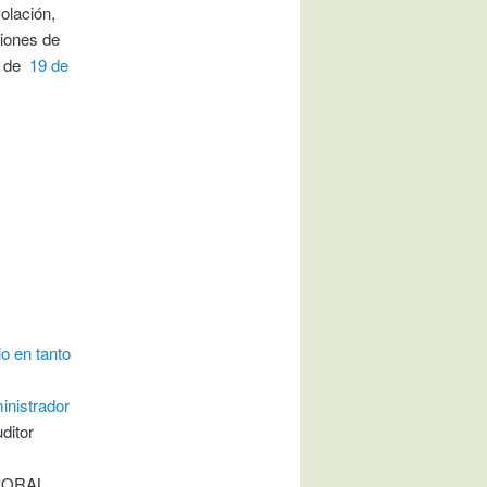
colación,
ciones de
y de
19 de
io en tanto
ministrador
ditor
MPORAL