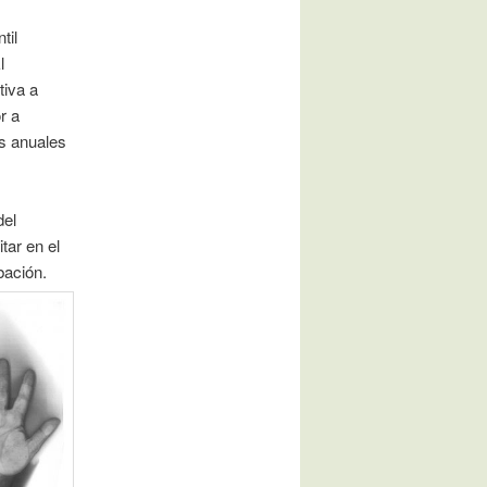
til
l
tiva a
r a
as anuales
del
tar en el
bación.