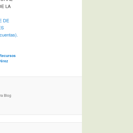
DE LA
E DE
ES
 cuentas).
 Recursos
Pérez
ra Blog