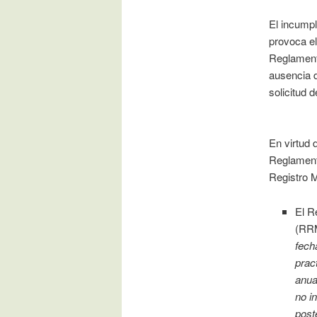
El incumpl
provoca el
Reglamento
ausencia d
solicitud 
En virtud 
Reglamento
Registro M
El R
(RRM
fech
prac
anua
no i
post