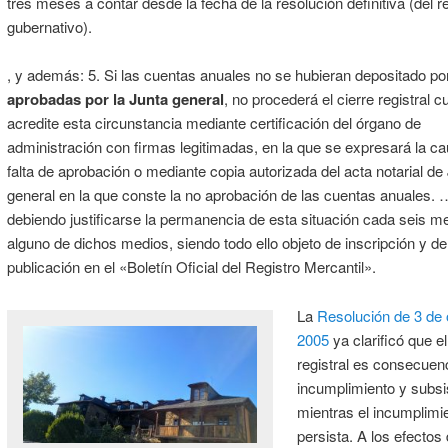
tres meses a contar desde la fecha de la resolución definitiva (del 
gubernativo).
, y además: 5. Si las cuentas anuales no se hubieran depositado p
aprobadas por la Junta general
, no procederá el cierre registral 
acredite esta circunstancia mediante certificación del órgano de
administración con firmas legitimadas, en la que se expresará la ca
falta de aprobación o mediante copia autorizada del acta notarial de
general en la que conste la no aprobación de las cuentas anuales. 
debiendo justificarse la permanencia de esta situación cada seis m
alguno de dichos medios, siendo todo ello objeto de inscripción y de
publicación en el «Boletín Oficial del Registro Mercantil».
La
Resolución de 3 de 
2005
ya clarificó que el
registral es consecuen
incumplimiento y subsi
mientras el incumplimi
persista. A los efectos