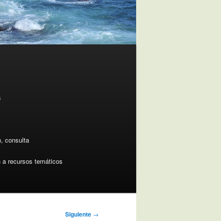
s
n, consulta
 a recursos temáticos
Siguiente
→