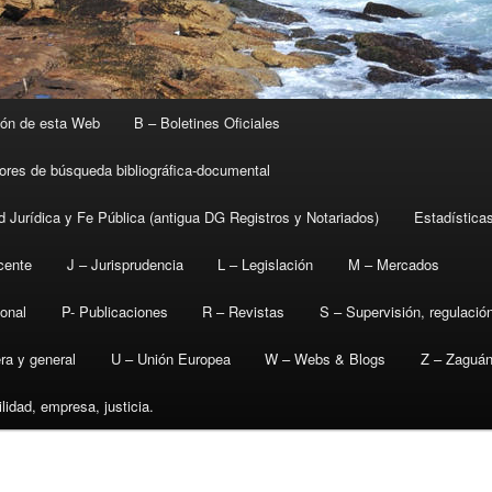
ión de esta Web
B – Boletines Oficiales
tores de búsqueda bibliográfica-documental
d Jurídica y Fe Pública (antigua DG Registros y Notariados)
Estadística
cente
J – Jurisprudencia
L – Legislación
M – Mercados
ional
P- Publicaciones
R – Revistas
S – Supervisión, regulació
era y general
U – Unión Europea
W – Webs & Blogs
Z – Zaguán
lidad, empresa, justicia.