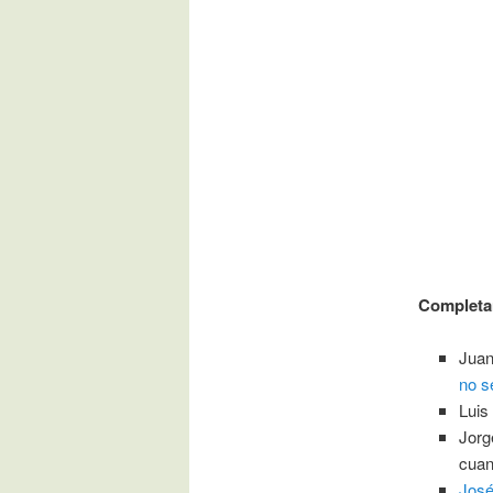
Completan
Juan
no s
Luis
Jorg
cuan
José