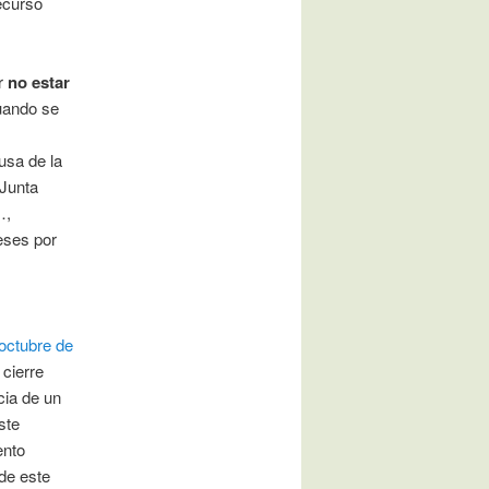
recurso
or
no estar
cuando se
usa de la
 Junta
…,
eses por
octubre de
 cierre
cia de un
ste
ento
 de este