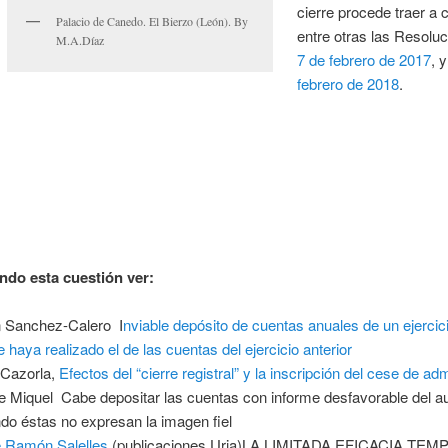
cierre procede traer a 
Palacio de Canedo. El Bierzo (León). By
entre otras las Resolu
M.A.Díaz
7 de febrero de 2017
, 
febrero de 2018
.
do esta cuestión ver:
 Sanchez-Calero I
nviable depósito de cuentas anuales de un ejercic
e haya realizado el de las cuentas del ejercicio anterior
 Cazorla,
Efectos del “cierre registral” y la inscripción del cese de ad
e Miquel Cabe depositar las cuentas con informe desfavorable del au
do éstas no expresan la imagen fiel
 Ramón Salelles
(publicaciones Uria)LA LIMITADA EFICACIA TE