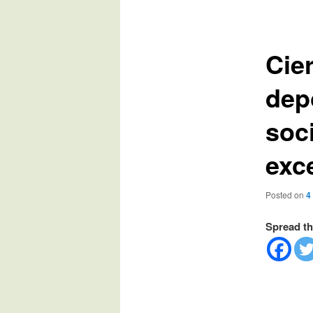
de
entradas
Cier
dep
soc
exc
Posted on
4
Spread th