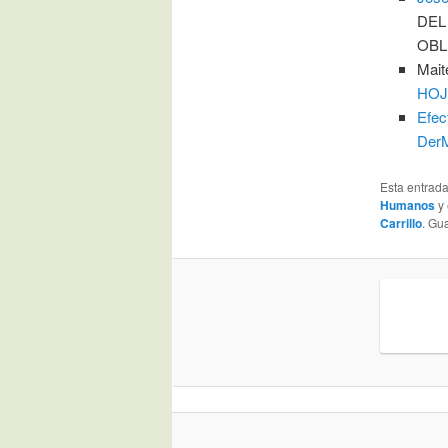
DEL
OBL
Mait
HOJ
Efec
Der
Esta entrad
Humanos
y 
Carrillo
. Gu