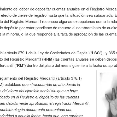
imiento del deber de depositar cuentas anuales en el Registro Mercan
 efecto de cierre de registro hasta que tal situación sea subsanada. E
 del Registro Mercantil reconoce algunas excepciones como la rela
e depósito por estar pendiente de recurso el nombramiento de audito
de la minoría, o la que responde a la falta de aprobación de las cuent
del artículo 279.1 de la Ley de Sociedades de Capital (“
LSC
”), y 365 
 del Registro Mercantil (
RRM
) las cuentas anuales se deben deposi
ercantil (“
RM
”) dentro del plazo del mes siguiente a la fecha su apro
eglamento del Registro Mercantil (artículo 378.1)
) establece que
«transcurrido un año desde la
a del cierre del ejercicio social sin que se haya
ticado en el Registro el depósito de las cuentas
les debidamente aprobadas, el registrador Mercantil
nscribirá ningún documento presentado con
erioridad a aquella fecha, hasta que, con carácter