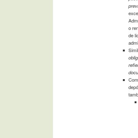
prev
exce
Admi
o re
de l
admi
Simi
obli
refi
docu
Como
depó
tamb