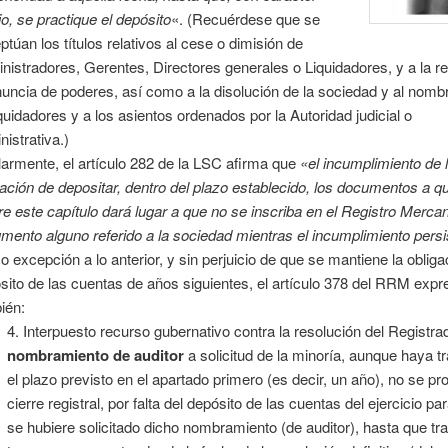
io, se practique el depósito
«. (Recuérdese que se
ptúan los títulos relativos al cese o dimisión de
nistradores, Gerentes, Directores generales o Liquidadores, y a la r
nuncia de poderes, así como a la disolución de la sociedad y al nom
iquidadores y a los asientos ordenados por la Autoridad judicial o
nistrativa.)
larmente, el artículo 282 de la LSC afirma que
«el incumplimiento de 
gación de depositar, dentro del plazo establecido, los documentos a q
ere este capítulo dará lugar a que no se inscriba en el Registro Mercant
mento alguno referido a la sociedad mientras el incumplimiento persi
 excepción a lo anterior, y sin perjuicio de que se mantiene la obliga
sito de las cuentas de años siguientes, el artículo 378 del RRM expr
ién:
4. Interpuesto recurso gubernativo contra la resolución del Registra
nombramiento de auditor
a solicitud de la minoría, aunque haya t
el plazo previsto en el apartado primero (es decir, un año), no se pro
cierre registral, por falta del depósito de las cuentas del ejercicio pa
se hubiere solicitado dicho nombramiento (de auditor), hasta que tr