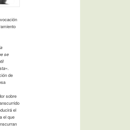
evocación
bramiento
la
ue se
il
sta
«.
ción de
esa
dor sobre
ranscurrido
ducirá el
ra el que
anscurran