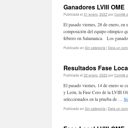
Ganadores LVIII OME
Publicada el
31 enero, 2022
por
Comité o
El pasado viernes, 28 de enero, en
composición del equipo olímpico qu
febrero en Salamanca. Los ganad
Publicado en
Sin categoría
|
Deja un com
Resultados Fase Loca
Publicada el
22 enero, 2022
por
Comité o
El pasado viernes, 14 de enero se ce
y León, la Fase Cero de la LVIII Ol
seleccionados en la prueba de …
Si
Publicado en
Sin categoría
|
Deja un com