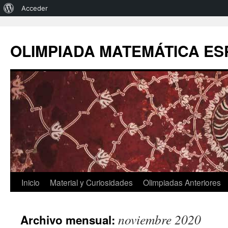
Acerca
Acceder
de
Saltar
al
WordPress
OLIMPIADA MATEMÁTICA E
contenido
Inicio
Material y Curiosidades
Olimpiadas Anteriores
noviembre 2020
Archivo mensual: