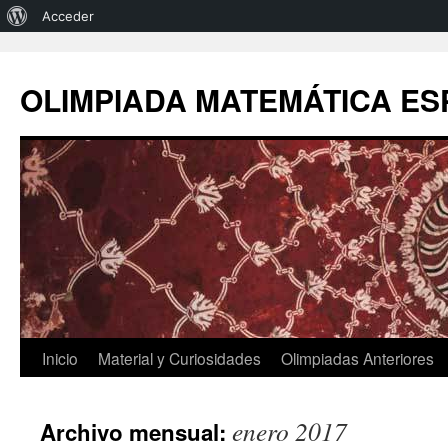
Acerca
Acceder
de
Saltar
al
WordPress
OLIMPIADA MATEMÁTICA E
contenido
Inicio
Material y Curiosidades
Olimpiadas Anteriores
enero 2017
Archivo mensual: