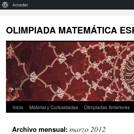
Acerca
Acceder
de
Saltar
al
WordPress
OLIMPIADA MATEMÁTICA E
contenido
Inicio
Material y Curiosidades
Olimpiadas Anteriores
marzo 2012
Archivo mensual: