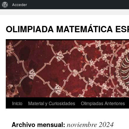
Acerca
Acceder
de
Saltar
al
WordPress
OLIMPIADA MATEMÁTICA E
contenido
Inicio
Material y Curiosidades
Olimpiadas Anteriores
noviembre 2024
Archivo mensual: