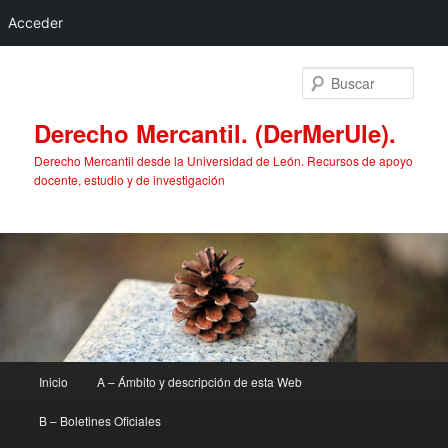
Acceder
Ir
al
Busc
contenido
principal
Derecho Mercantil. (DerMerUle).
Derecho Mercantil desde la Universidad de León. Recursos de apoyo
docente, estudio y de investigación
Menú
Inicio
A – Ámbito y descripción de esta Web
principal
B – Boletines Oficiales