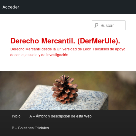
Acceder
Ir
al
Busc
contenido
principal
Derecho Mercantil. (DerMerUle).
Derecho Mercantil desde la Universidad de León. Recursos de apoyo
docente, estudio y de investigación
Menú
Inicio
A – Ámbito y descripción de esta Web
principal
B – Boletines Oficiales