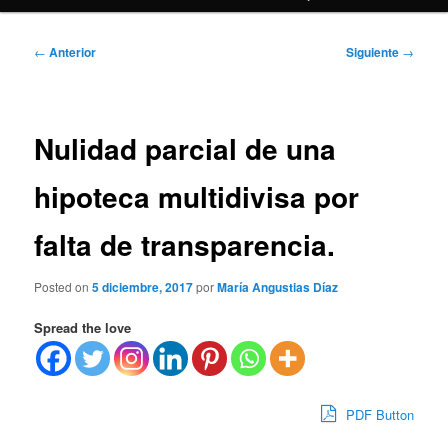
Navegación
←
Anterior
Siguiente
→
de
entradas
Nulidad parcial de una
hipoteca multidivisa por
falta de transparencia.
Posted on
5 diciembre, 2017
por
María Angustias Díaz
Spread the love
PDF Button