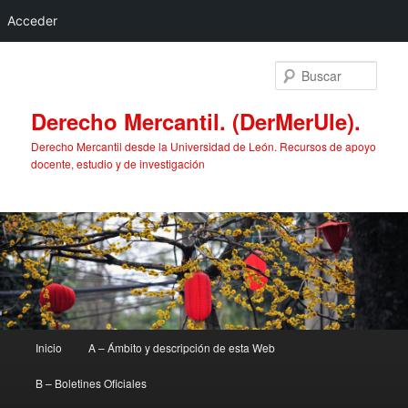
Acceder
Ir
al
Busc
contenido
principal
Derecho Mercantil. (DerMerUle).
Derecho Mercantil desde la Universidad de León. Recursos de apoyo
docente, estudio y de investigación
Menú
Inicio
A – Ámbito y descripción de esta Web
principal
B – Boletines Oficiales