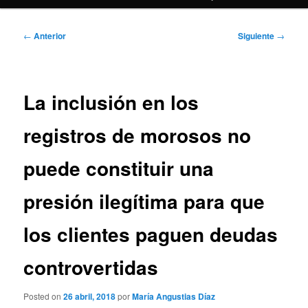
Navegación
←
Anterior
Siguiente
→
de
entradas
La inclusión en los
registros de morosos no
puede constituir una
presión ilegítima para que
los clientes paguen deudas
controvertidas
Posted on
26 abril, 2018
por
María Angustias Díaz