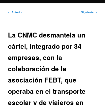
Navegación
←
Anterior
Siguiente
→
de
entradas
La CNMC desmantela un
cártel, integrado por 34
empresas, con la
colaboración de la
asociación FEBT, que
operaba en el transporte
escolar y de viajeros en