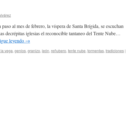
lvárez
 paso al mes de febrero, la víspera de Santa Brígida, se escuchan
as decrépitas iglesias el reconocible tantaneo del Tente Nube…
igue leyendo
→
 la vega
,
genios
,
granizo
,
león
,
reñubero
,
tente nube
,
tormentas
,
tradiciones
|