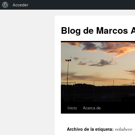
Acerca
Acceder
de
Saltar
al
WordPress
Blog de Marcos 
contenido
Inicio
Acerca de
reñubero
Archivo de la etiqueta: