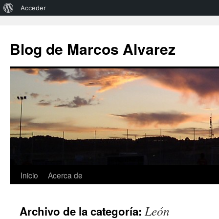
Acerca
Acceder
de
Saltar
al
WordPress
Blog de Marcos Alvarez
contenido
Inicio
Acerca de
León
Archivo de la categoría: