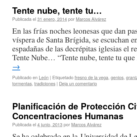
Tente nube, tente tu…
Publicada el
31 enero, 2014
por
Marcos Alvárez
En las frías noches leonesas que dan pas
víspera de Santa Brígida, se escuchan e
espadañas de las decrépitas iglesias el r
Tente Nube… “Tente nube, tente tu qu
→
Publicado en
León
|
Etiquetado
fresno de la vega
,
genios
,
grani
tormentas
,
tradiciones
|
Deja un comentario
Planificación de Protección C
Concentraciones Humanas
Publicada el
4 junio, 2013
por
Marcos Alvárez
Se ha celebrado en la Universidad de L