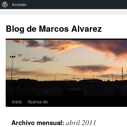
Acerca
Acceder
de
Saltar
al
WordPress
Blog de Marcos Alvarez
contenido
Inicio
Acerca de
abril 2011
Archivo mensual: