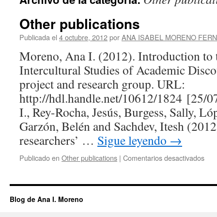
Other publications
Publicada el
4 octubre, 2012
por
ANA ISABEL MORENO FER
Moreno, Ana I. (2012). Introduction to 
Intercultural Studies of Academic Dis
project and research group. URL:
http://hdl.handle.net/10612/1824 [25/
I., Rey-Rocha, Jesús, Burgess, Sally, Ló
Garzón, Belén and Sachdev, Itesh (2012
researchers’ …
Sigue leyendo
→
en
Publicado en
Other publications
|
Comentarios desactivados
Oth
publ
Blog de Ana I. Moreno