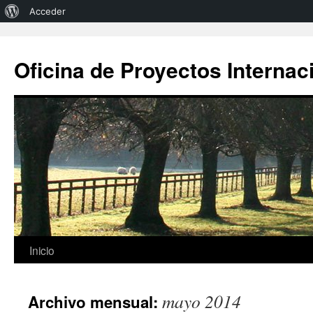
Acerca
Acceder
de
WordPress
Oficina de Proyectos Internac
Saltar
Inicio
al
mayo 2014
Archivo mensual:
contenido