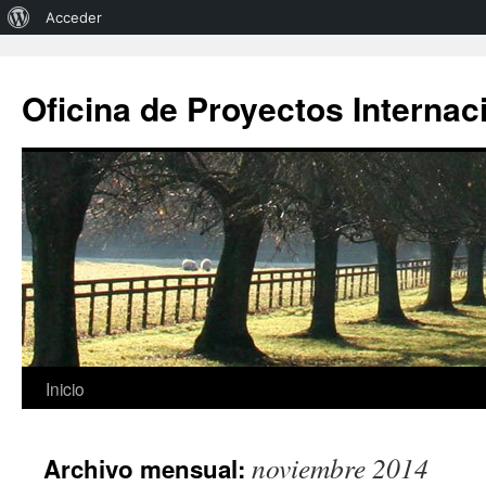
Acerca
Acceder
de
WordPress
Oficina de Proyectos Internac
Saltar
Inicio
al
noviembre 2014
Archivo mensual:
contenido