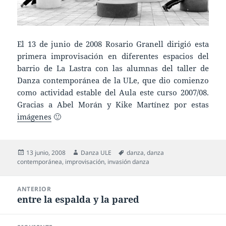
El 13 de junio de 2008 Rosario Granell dirigió esta
primera improvisación en diferentes espacios del
barrio de La Lastra con las alumnas del taller de
Danza contemporánea de la ULe, que dio comienzo
como actividad estable del Aula este curso 2007/08.
Gracias a Abel Morán y Kike Martínez por estas
imágenes
🙂
Publicado
Autor
Etiquetas
13 junio, 2008
Danza ULE
danza
,
danza
el
contemporánea
,
improvisación
,
invasión danza
Navegación
ANTERIOR
de
entre la espalda y la pared
Entrada
entradas
anterior: