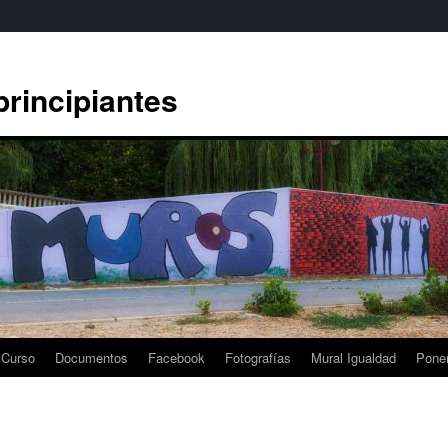
rincipiantes
 Curso
Documentos
Facebook
Fotografías
Mural Igualdad
Pone