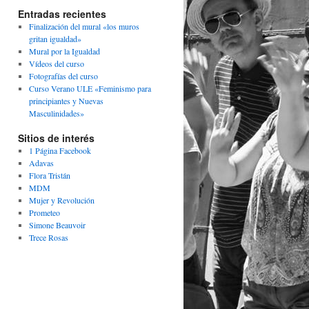
Entradas recientes
Finalización del mural «los muros
gritan igualdad»
Mural por la Igualdad
Vídeos del curso
Fotografías del curso
Curso Verano ULE «Feminismo para
principiantes y Nuevas
Masculinidades»
Sitios de interés
1 Página Facebook
Adavas
Flora Tristán
MDM
Mujer y Revolución
Prometeo
Simone Beauvoir
Trece Rosas