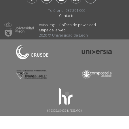
Teléfono: 987 291 000
Contacto
Aviso legal
-
Política de privacidad
Mapa de la web
2020 © Universidad de León