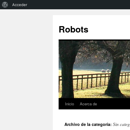
Acerca
Acceder
de
WordPress
Robots
Inicio
Acerca de
Saltar
al
Sin categ
Archivo de la categoría:
contenido