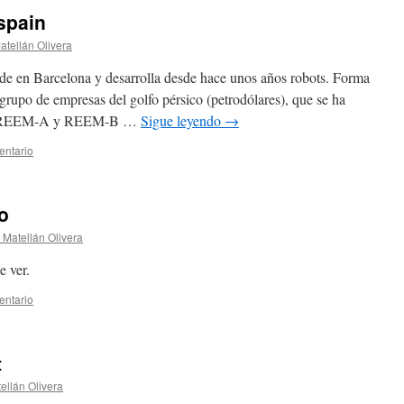
spain
atellán Olivera
ede en Barcelona y desarrolla desde hace unos años robots. Forma
grupo de empresas del golfo pérsico (petrodólares), que se ha
Los REEM-A y REEM-B …
Sigue leyendo
→
entario
o
 Matellán Olivera
e ver.
entario
t
ellán Olivera