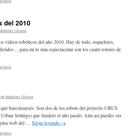
entario
s del 2010
Matellán Olivera
os vídeos robóticos del año 2010. Hay de todo, esqueletos,
óides… para mi lo más espectacular son los cuatri-rotores de
entario
nte Matellán Olivera
que barceloneses. Son dos de los robots del proyecto URUS
Urban Settings) que finalizó el año pasdo: Aún así puedes ver
página web del …
Sigue leyendo
→
entario