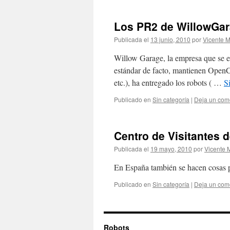
Los PR2 de WillowGar
Publicada el
13 junio, 2010
por
Vicente M
Willow Garage, la empresa que se es
estándar de facto, mantienen Open
etc.), ha entregado los robots ( …
S
Publicado en
Sin categoría
|
Deja un com
Centro de Visitantes 
Publicada el
19 mayo, 2010
por
Vicente M
En España también se hacen cosas p
Publicado en
Sin categoría
|
Deja un com
Robots