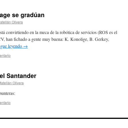
age se gradúan
atellán Olivera
tá convirtiendo en la meca de la robótica de servicios (ROS es el
CV, han fichado a gente muy buena: K. Konolige, B. Gerkey,
igue leyendo
→
entario
del Santander
atellán Olivera
unteras:
entario