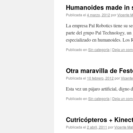
Humanoides made in 
Publicada el
4 marzo, 2012
por
Vicente M
La empresa Pal Robotics tiene su s
parte del grupo Pal Technology, un 
especializado en humanoides. 
Publicado en
Sin categoría
|
Deja un com
Otra maravilla de Fest
Publicada el
10 febrero, 2012
por
Vicente
Esta vez un pájaro artificial, digno d
Publicado en
Sin categoría
|
Deja un com
Cutricópteros + Kinec
Publicada el
2 abril, 2011
por
Vicente Mat